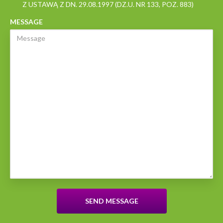
Z USTAWĄ Z DN. 29.08.1997 (DZ.U. NR 133, POZ. 883)
MESSAGE