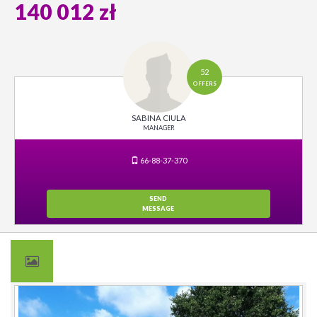
140 012 zł
52
OFFERS
SABINA CIULA
MANAGER
66-88-37-370
SEND
MESSAGE