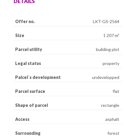
DETAILS
Offer no.
LKT-GS-2564
Size
1 207 m²
Parcel utility
building plot
Legal status
property
Palcel`s development
undevelopped
Parcel surface
flat
Shape of parcel
rectangle
Access
asphalt
Surrounding
forest