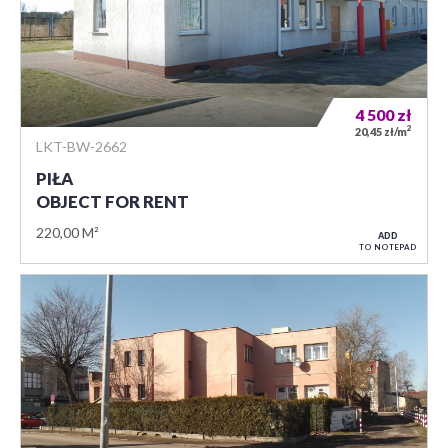
4 500
zł
2
20,45 zł/m
LKT-BW-2662
PIŁA
OBJECT FOR RENT
220,00 M²
ADD
TO NOTEPAD