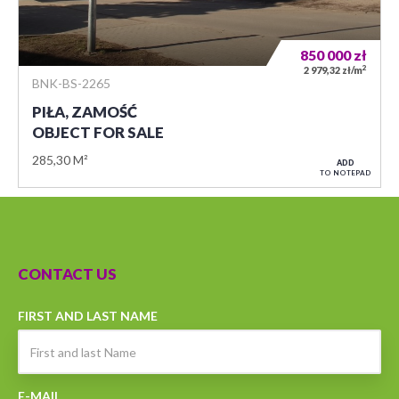
850 000
zł
2
2 979,32 zł/m
BNK-BS-2265
PIŁA, ZAMOŚĆ
OBJECT FOR SALE
285,30 M²
ADD
TO NOTEPAD
CONTACT US
FIRST AND LAST NAME
E-MAIL