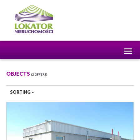
Toggl
naviga
OBJECTS
2 OFFERS
SORTING