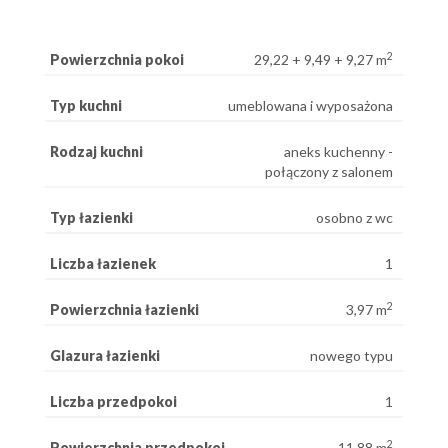
2
Powierzchnia pokoi
29,22 + 9,49 + 9,27 m
Typ kuchni
umeblowana i wyposażona
Rodzaj kuchni
aneks kuchenny -
połączony z salonem
Typ łazienki
osobno z wc
Liczba łazienek
1
2
Powierzchnia łazienki
3,97 m
Glazura łazienki
nowego typu
Liczba przedpokoi
1
2
Powierzchnia przedpokoi
11,88 m