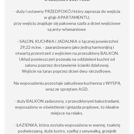
- duży i ustawny PRZEDPOKÓJ który zaprasza do wejścia
w głąb APARTAMENTU,
przy wejściu znajduje się pakowna szafa a drzwi wejściowe
są anty-włamaniowe
- SALON, KUCHNIA i JADALNIA o łącznej powierzchni
29,22 m.kw. - zaaranżowano jako jedną harmonijną i
otwartą przestrzeń z wyjściem na przeszklony BALKON.
Układ pomieszczeń pozwala na oddzieleni kuchni od
salonu poprzez dostawienie ścianki działowej.
Wyjście na taras poprzez drzwi dwu-skrzydłowe.
Na wyposażeniu pozostaje zabudowa kuchenna z WYSPĄ
wraz ze sprzętem AGD.
- duży BALKON zadaszony, z przeszklonymi balustradami,
wyposażony w oświetlenie i gniazda prądowe, to idealne
miejsce na relaks.
- ŁAZIENKA, która została wyposażona w wannę, toaletę
podwieszaną, duże lustro, szafkę z umywalką, grzejnik