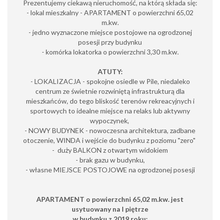
Prezentujemy ciekawą nieruchomość, na którą składa się:
- lokal mieszkalny - APARTAMENT o powierzchni 65,02
m.kw.
- jedno wyznaczone miejsce postojowe na ogrodzonej
posesji przy budynku
- komórka lokatorka o powierzchni 3,30 m.kw.
ATUTY:
- LOKALIZACJA - spokojne osiedle w Pile, niedaleko
centrum ze świetnie rozwiniętą infrastrukturą dla
mieszkańców, do tego bliskość terenów rekreacyjnych i
sportowych to idealne miejsce na relaks lub aktywny
wypoczynek,
- NOWY BUDYNEK - nowoczesna architektura, zadbane
otoczenie, WINDA i wejście do budynku z poziomu "zero"
- duży BALKON z otwartym widokiem
- brak gazu w budynku,
- własne MIEJSCE POSTOJOWE na ogrodzonej posesji
APARTAMENT o powierzchni 65,02 m.kw. jest
usytuowany na I piętrze
w budynku z 2019 roku: