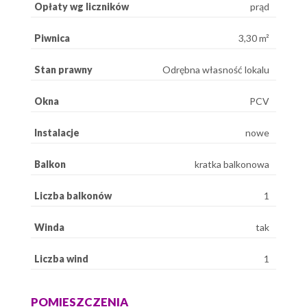
Opłaty wg liczników
prąd
Piwnica
3,30 m²
Stan prawny
Odrębna własność lokalu
Okna
PCV
Instalacje
nowe
Balkon
kratka balkonowa
Liczba balkonów
1
Winda
tak
Liczba wind
1
POMIESZCZENIA