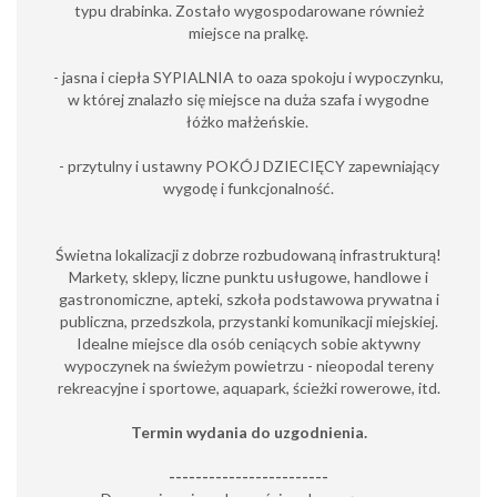
typu drabinka. Zostało wygospodarowane również
miejsce na pralkę.
- jasna i ciepła SYPIALNIA to oaza spokoju i wypoczynku,
w której znalazło się miejsce na duża szafa i wygodne
łóżko małżeńskie.
- przytulny i ustawny POKÓJ DZIECIĘCY zapewniający
wygodę i funkcjonalność.
Świetna lokalizacji z dobrze rozbudowaną infrastrukturą!
Markety, sklepy, liczne punktu usługowe, handlowe i
gastronomiczne, apteki, szkoła podstawowa prywatna i
publiczna, przedszkola, przystanki komunikacji miejskiej.
Idealne miejsce dla osób ceniących sobie aktywny
wypoczynek na świeżym powietrzu - nieopodal tereny
rekreacyjne i sportowe, aquapark, ścieżki rowerowe, itd.
Termin wydania do uzgodnienia.
------------------------