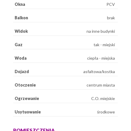
Okna
PCV
Balkon
brak
Widok
na inne budynki
Gaz
tak - miejski
Woda
ciepła - miejska
Dojazd
asfaltowa/kostka
Otoczenie
centrum miasta
Ogrzewanie
C.O. miejskie
Usytuowanie
środkowe
POMIESZCZENIA