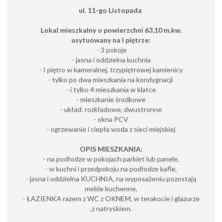
ul. 11-go Listopada
Lokal mieszkalny o powierzchni 63,10 m.kw.
usytuowany na I piętrze:
- 3 pokoje
- jasna i oddzielna kuchnia
- I piętro w kameralnej, trzypiętrowej kamienicy
- tylko po dwa mieszkania na kondygnacji
- i tylko 4 mieszkania w klatce
- mieszkanie środkowe
- układ: rozkładowe, dwustronne
- okna PCV
- ogrzewanie i ciepła woda z sieci miejskiej
OPIS MIESZKANIA:
- na podłodze w pokojach parkiet lub panele,
- w kuchni i przedpokoju na podłodze kafle,
- jasna i oddzielna KUCHNIA, na wyposażeniu pozostają
meble kuchenne,
- ŁAZIENKA razem z WC z OKNEM, w terakocie i glazurze
,z natryskiem.