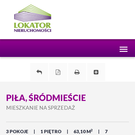
Toggl
naviga
PIŁA, ŚRÓDMIEŚCIE
MIESZKANIE NA SPRZEDAŻ
2
3 POKOJE
1 PIĘTRO
63,10 M
7