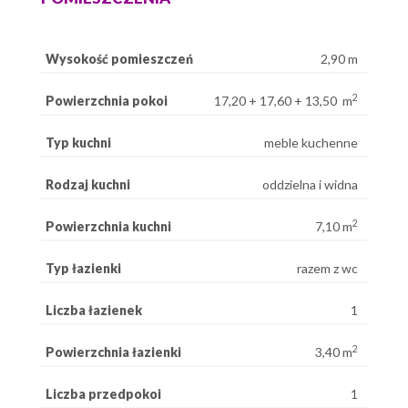
Wysokość pomieszczeń
2,90 m
2
Powierzchnia pokoi
17,20 + 17,60 + 13,50 m
Typ kuchni
meble kuchenne
Rodzaj kuchni
oddzielna i widna
2
Powierzchnia kuchni
7,10 m
Typ łazienki
razem z wc
Liczba łazienek
1
2
Powierzchnia łazienki
3,40 m
Liczba przedpokoi
1