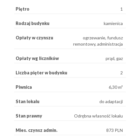
Piętro
1
Rodzaj budynku
kamienica
Opłaty w czynszu
ogrzewanie, fundusz
remontowy, administracja
Opłaty wg liczników
prąd, gaz
Liczba pięter w budynku
2
Piwnica
6,30 m²
Stan lokalu
do adaptacji
Stan prawny
Odrębna własność lokalu
Mies. czynsz admin.
873 PLN