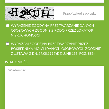
WYRAŻENIE ZGODY NA PRZETWARZANIE DANYCH
OSOBOWYCH ZGODNIE Z RODO PRZEZ LOKATOR
NIERUCHOMOŚCI
WYRAŻAM ZGODĘ NA PRZETWARZANIE PRZEZ
POŚREDNIKA MOICH DANYCH OSOBOWYCH ZGODNIE
Z USTAWĄ Z DN. 29.08.1997 (DZ.U. NR 133, POZ. 883)
WIADOMOŚĆ