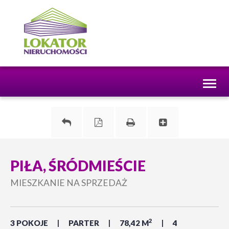
Toggl
naviga
PIŁA, ŚRÓDMIEŚCIE
MIESZKANIE NA SPRZEDAŻ
2
3 POKOJE
PARTER
78,42 M
4