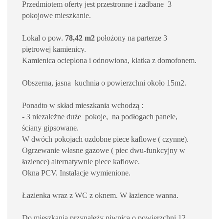
Przedmiotem oferty jest przestronne i zadbane 3
pokojowe mieszkanie.
Lokal o pow.
78,42 m2
położony na parterze 3
piętrowej kamienicy.
Kamienica ocieplona i odnowiona, klatka z domofonem.
Obszerna, jasna kuchnia o powierzchni około 15m2.
Ponadto w skład mieszkania wchodzą :
- 3 niezależne duże pokoje, na podłogach panele,
ściany gipsowane.
W dwóch pokojach ozdobne piece kaflowe ( czynne).
Ogrzewanie własne gazowe ( piec dwu-funkcyjny w
łazience) alternatywnie piece kaflowe.
Okna PCV. Instalacje wymienione.
Łazienka wraz z WC z oknem. W łazience wanna.
Do mieszkania przynależy piwnica o powierzchni 12