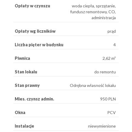
Opłaty w czynszu
woda ciepła, sprzątanie,
fundusz remontowy, CO,
administracja
Opłaty wg liczników
prąd
Liczba pięter w budynku
4
Piwnica
2,62 m²
Stan lokalu
do remontu
Stan prawny
Odrębna własność lokalu
Mies. czynsz admin.
950 PLN
Okna
PCV
Instalacje
niewymienione