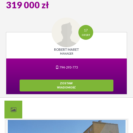
319 000 zł
17
OFERT
ROBERT MARET
MANAGER
794-293-773
ZOSTAW
WIADOMOŚĆ