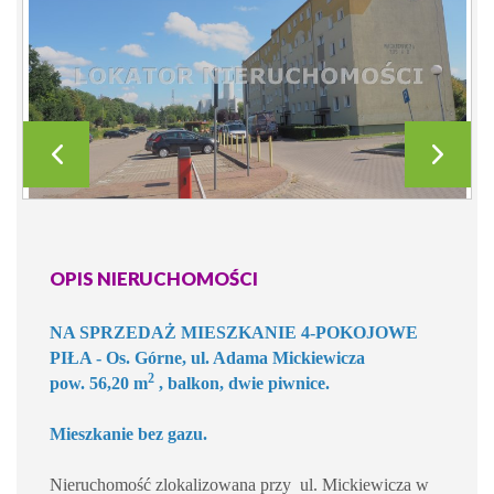
OPIS NIERUCHOMOŚCI
NA SPRZEDAŻ MIESZKANIE 4-POKOJOWE
PIŁA - Os. Górne, ul. Adama Mickiewicza
2
pow. 56,20 m
, balkon, dwie piwnice.
Mieszkanie bez gazu.
Nieruchomość zlokalizowana przy ul. Mickiewicza w