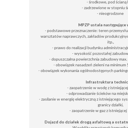
- środkowe, pod ścianą 
- zadrzewione w stopniu 
- nieogrodzone
MPZP ustala następujące 
- podstawowe przeznaczenie: teren przemysłu, 
warsztatów naprawczych, zakładów produkcyjnyc
itp.,
- prawo do realizacji budynku administracy
- wysokość pozostałej zabudow
- dopuszczalna powierzchnia zabudowy max. 5
- obowiązek nasadzeń zieleni na minimum 5
- obowiązek wykonania ogólnodostępnych parkingó
Infrastruktura technic
- zaopatrzenie w wodę z istniejącej 
- odprowadzanie ścieków na miejską
- zasilanie w energię elektryczną z istniejącego
granicy działki,
- zaopatrzenie w gaz z istniejącej
Dojazd do działek drogą asfaltową a ostat
W pobliżu przystanek komunikacj