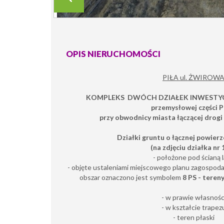
OPIS NIERUCHOMOŚCI
PIŁA ul. ŻWIROW
KOMPLEKS DWÓCH DZIAŁEK INWESTY
przemysłowej części P
przy obwodnicy miasta łączącej drogi 
Działki gruntu o łącznej powierz
(na zdjęciu działka nr 1
- położone pod ścianą 
- objęte ustaleniami miejscowego planu zagospod
obszar oznaczono jest symbolem
8
PS - tereny
- w prawie własnośc
- w kształcie trapez
- teren płaski