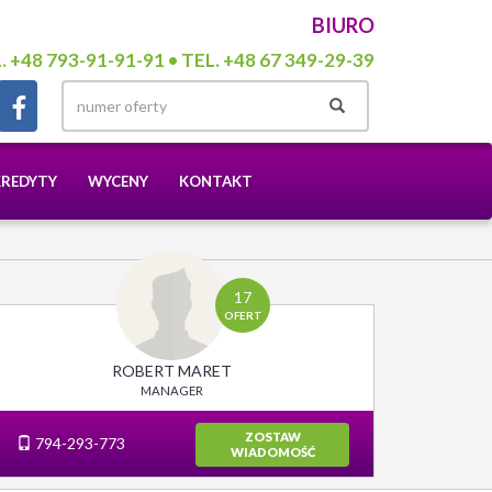
BIURO
. +48 793-91-91-91 • TEL. +48 67 349-29-39
KREDYTY
WYCENY
KONTAKT
17
OFERT
ROBERT MARET
MANAGER
ZOSTAW
794-293-773
WIADOMOŚĆ