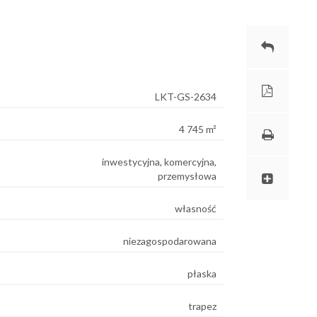
LKT-GS-2634
4 745 m²
inwestycyjna, komercyjna,
przemysłowa
własność
niezagospodarowana
płaska
trapez