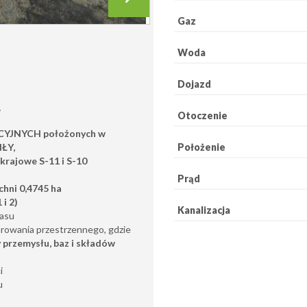
Gaz
Woda
Dojazd
A
Otoczenie
CYJNYCH
położonych w
IŁY,
Położenie
krajowe S-11 i S-10
Prąd
chni 0,4745 ha
 i 2)
Kanalizacja
lasu
arowania przestrzennego, gdzie
 przemysłu, baz i składów
i
u