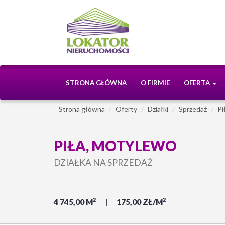
STRONA GŁÓWNA
O FIRMIE
OFERTA
Strona główna
Oferty
Działki
Sprzedaż
Pi
PIŁA, MOTYLEWO
DZIAŁKA NA SPRZEDAŻ
2
2
4 745,00 M
175,00 ZŁ/M