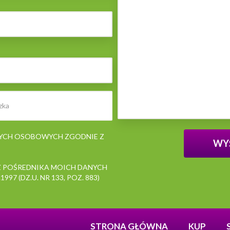
NYCH OSOBOWYCH ZGODNIE Z
 POŚREDNIKA MOICH DANYCH
7 (DZ.U. NR 133, POZ. 883)
STRONA GŁÓWNA
KUP