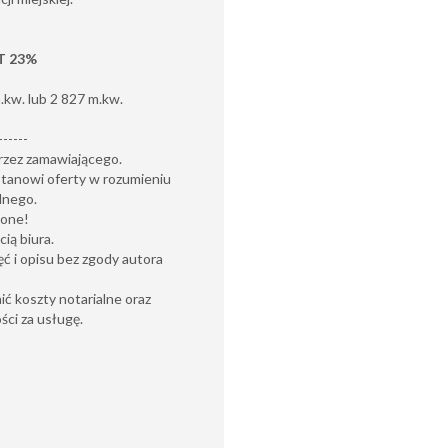
AT 23%
.kw. lub 2 827 m.kw.
------
rzez zamawiającego.
stanowi oferty w rozumieniu
lnego.
żone!
ią biura.
ć i opisu bez zgody autora
ć koszty notarialne oraz
ci za usługę.