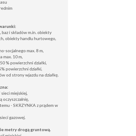
lasu
średnim
warunki:
baz i składów m.in. obiekty
h, obiekty handlu hurtowego,
jno-socjalnego max. 8 m,
a max. 10 m,
0 % powierzchni działki,
% powierzchni działki,
w od strony wjazdu na działkę.
zna:
sieci miejskiej,
 oczyszczalnię,
 systemu - SKRZYNKA z prądem w
 sieci gazowej.
nie metry drogą gruntową.
i miejskiej.