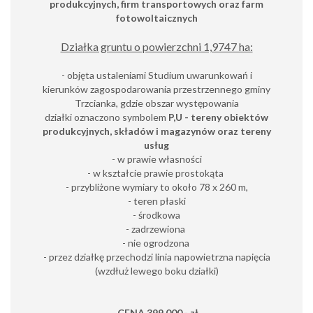
produkcyjnych, firm transportowych oraz farm
fotowoltaicznych
Działka gruntu o powierzchni 1,9747 ha:
- objęta ustaleniami Studium uwarunkowań i
kierunków zagospodarowania przestrzennego gminy
Trzcianka, gdzie obszar występowania
działki oznaczono symbolem
P,U
- tereny obiektów
produkcyjnych, składów i magazynów oraz tereny
usług
- w prawie własności
- w kształcie prawie prostokąta
- przybliżone wymiary to około 78 x 260 m,
- teren płaski
- środkowa
- zadrzewiona
- nie ogrodzona
- przez działkę przechodzi linia napowietrzna napięcia
(wzdłuż lewego boku działki)
CENA 399 000,- zł