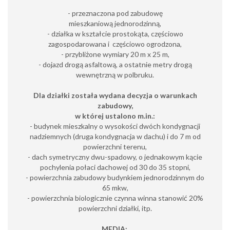
- przeznaczona pod zabudowę
mieszkaniową jednorodzinną,
- działka w kształcie prostokąta, częściowo
zagospodarowana i częściowo ogrodzona,
- przybliżone wymiary 20 m x 25 m,
- dojazd drogą asfaltową, a ostatnie metry drogą
wewnętrzną w polbruku.
Dla działki została wydana decyzja o warunkach
zabudowy,
w której ustalono m.in.:
- budynek mieszkalny o wysokości dwóch kondygnacji
nadziemnych (druga kondygnacja w dachu) i do 7 m od
powierzchni terenu,
- dach symetryczny dwu-spadowy, o jednakowym kącie
pochylenia połaci dachowej od 30 do 35 stopni,
- powierzchnia zabudowy budynkiem jednorodzinnym do
65 mkw,
- powierzchnia biologicznie czynna winna stanowić 20%
powierzchni działki, itp.
MEDIA: