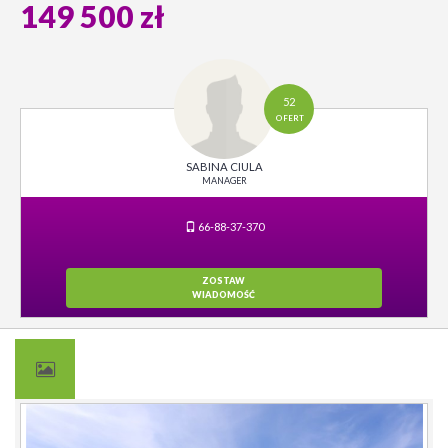
149 500 zł
52
OFERT
SABINA CIULA
MANAGER
66-88-37-370
ZOSTAW
WIADOMOŚĆ