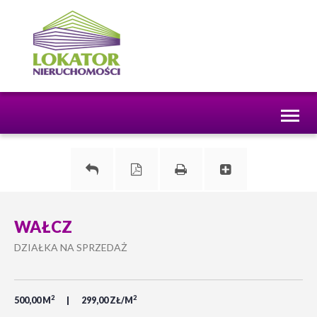
Toggl
naviga
WAŁCZ
DZIAŁKA NA SPRZEDAŻ
2
2
500,00 M
299,00 ZŁ/M