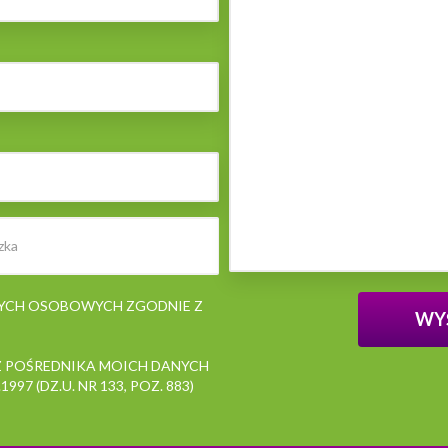
NYCH OSOBOWYCH ZGODNIE Z
 POŚREDNIKA MOICH DANYCH
7 (DZ.U. NR 133, POZ. 883)