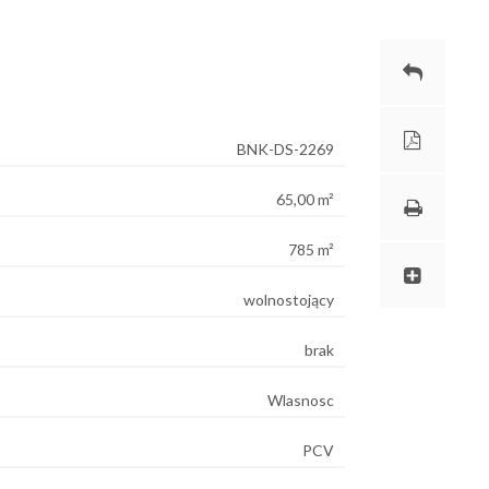
BNK-DS-2269
65,00 m²
785 m²
wolnostojący
brak
Wlasnosc
PCV