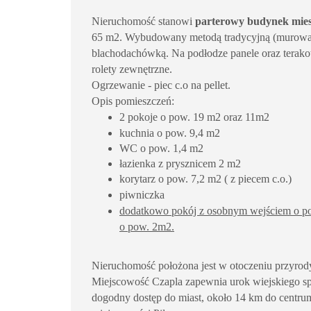
Nieruchomość stanowi
parterowy budynek mie
65 m2. Wybudowany metodą tradycyjną (murowan
blachodachówką. Na podłodze panele oraz terakot
rolety zewnętrzne.
Ogrzewanie - piec c.o na pellet.
Opis pomieszczeń:
2 pokoje o pow. 19 m2 oraz 11m2
kuchnia o pow. 9,4 m2
WC o pow. 1,4 m2
łazienka z prysznicem 2 m2
korytarz o pow. 7,2 m2 ( z piecem c.o.)
piwniczka
dodatkowo pokój z osobnym wejściem o 
o pow. 2m2.
Nieruchomość położona jest w otoczeniu przyrody 
Miejscowość Czapla zapewnia urok wiejskiego sp
dogodny dostęp do miast, około 14 km do centru