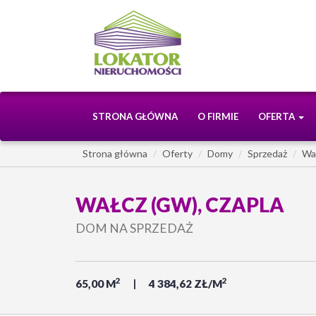
STRONA GŁÓWNA
O FIRMIE
OFERTA
Strona główna
Oferty
Domy
Sprzedaż
Wa
WAŁCZ (GW), CZAPLA
DOM NA SPRZEDAŻ
2
2
65,00 M
4 384,62 ZŁ/M