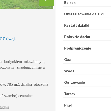
Balkon
Ukształtowanie działki
Kształt działki
Pokrycie dachu
 ( woj.
Podpiwniczenie
Gaz
ana budynkiem mieszkalnym,
iczonym, znajdującym się w
Woda
Ogrzewanie
 pow.
785 m2
, działka otoczona
Tarasy
wać szambo) centralne
Prąd
tudnia.