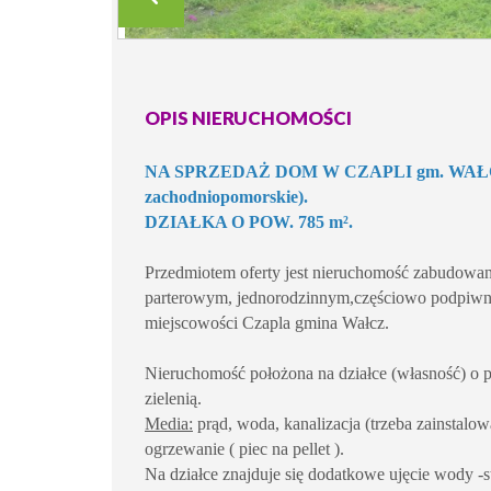
OPIS NIERUCHOMOŚCI
NA SPRZEDAŻ DOM W CZAPLI gm. WAŁCZ
zachodniopomorskie).
DZIAŁKA O POW. 785 m².
Przedmiotem oferty jest nieruchomość zabudow
parterowym, jednorodzinnym,częściowo podpiwn
miejscowości Czapla gmina Wałcz.
Nieruchomość położona na działce (własność) o
zielenią.
Media:
prąd, woda, kanalizacja (trzeba zainstalo
ogrzewanie ( piec na pellet ).
Na działce znajduje się dodatkowe ujęcie wody -s