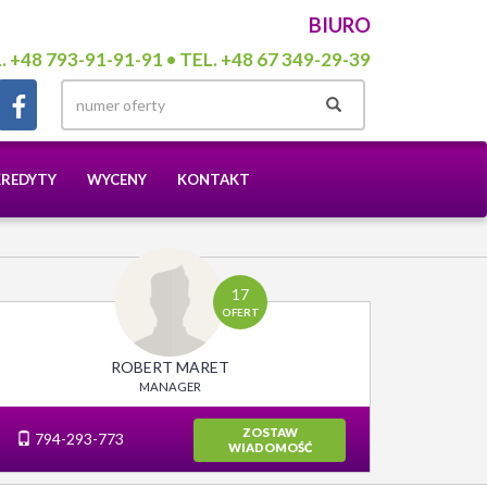
BIURO
. +48 793-91-91-91 • TEL. +48 67 349-29-39
KREDYTY
WYCENY
KONTAKT
17
OFERT
ROBERT MARET
MANAGER
ZOSTAW
794-293-773
WIADOMOŚĆ