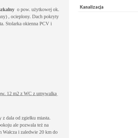
Kanalizacja
szkalny
o pow. użytkowej ok.
y) , ocieplony. Dach pokryty
a. Stolarka okienna PCV i
pow. 12 m2 z WC z umywalką
z dala od zgiełku miasta.
okoju ale pozwala też na
m Wałcza i zaledwie 20 km do