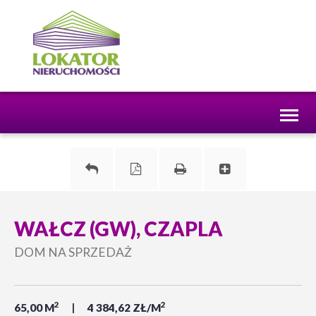
Toggl
naviga
WAŁCZ (GW), CZAPLA
DOM NA SPRZEDAŻ
2
2
65,00 M
4 384,62 ZŁ/M