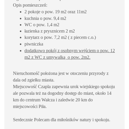
Opis pomieszczeń:
2 pokoje o pow. 19 m2 oraz 11m2
kuchnia o pow. 9,4 m2
WC o pow. 1,4 m2
łazienka z prysznicem 2 m2
korytarz o pow. 7,2 m2 ( z piecem c.o.)
piwniczka
dodatkowo pokój z osobnym wejściem o pow. 12
m2 z WC z umywalką o pow. 2m2.
Nieruchomość położona jest w otoczeniu przyrody z
dala od zgiełku miasta.
Miejscowość Czapla zapewnia urok wiejskiego spokoju
ale pozwala też na dogodny dostęp do miast, około 14
km do centrum Wałcza i zaledwie 20 km do
miejscowości Piła.
Serdecznie Polecam dla miłośników natury i spokoju.