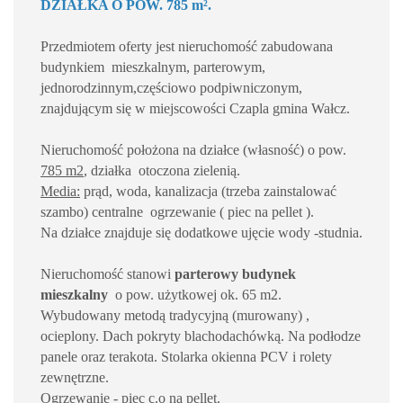
DZIAŁKA O POW. 785 m².
Przedmiotem oferty jest nieruchomość zabudowana
budynkiem mieszkalnym, parterowym,
jednorodzinnym,częściowo podpiwniczonym,
znajdującym się w miejscowości Czapla gmina Wałcz.
Nieruchomość położona na działce (własność) o pow.
785 m2
, działka otoczona zielenią.
Media:
prąd, woda, kanalizacja (trzeba zainstalować
szambo) centralne ogrzewanie ( piec na pellet ).
Na działce znajduje się dodatkowe ujęcie wody -studnia.
Nieruchomość stanowi
parterowy budynek
mieszkalny
o pow. użytkowej ok. 65 m2.
Wybudowany metodą tradycyjną (murowany) ,
ocieplony. Dach pokryty blachodachówką. Na podłodze
panele oraz terakota. Stolarka okienna PCV i rolety
zewnętrzne.
Ogrzewanie - piec c.o na pellet.