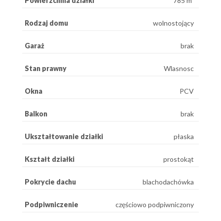
Powierzchnia działki
785 m²
Rodzaj domu
wolnostojący
Garaż
brak
Stan prawny
Wlasnosc
Okna
PCV
Balkon
brak
Ukształtowanie działki
płaska
Kształt działki
prostokąt
Pokrycie dachu
blachodachówka
Podpiwniczenie
częściowo podpiwniczony