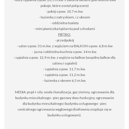
pokoje, które został połączone)
- pokój o pow. 10,7 m.kw.
- łazienka z natryskiem, i z oknem
- oddzielna toaleta
- mini piwniczka/spiżarnia pod schodami
PIĘTRO:
- przedpokój
- salon o pow. 31 m.kw. z wyjściem na BALKON o pow. 6,8 m.kw
- jasna i oddzielna kuchnia o pow. 14 m.kw.
- sypialnia o pow. 12,9 m.kw. z wyjście na balkon (wspólny balkon dla
salonu i sypialni)
- sypialnia o pow. 11,7 m.kw.
- sypialnia o pow. 11,2 m.kw.
- łazienka z oknem 6,5 m.kw.
MEDIA: prąd + siła, woda i kanalizacja, gaz ziemny, ogrzewanie dla
budynku mieszkalnego - piec gazowy dwu-funkcyjny, ogrzewanie
dla budynku mieszkalnego i budynku usługowego - piec
centralnego ogrzewania węglowego (kotłownia znajduje się w
budynku usługowym).