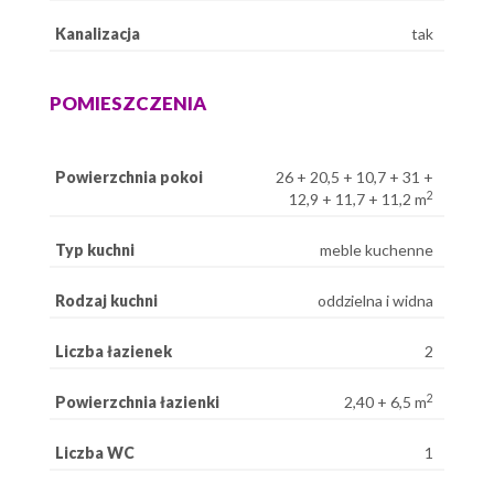
Kanalizacja
tak
POMIESZCZENIA
Powierzchnia pokoi
26 + 20,5 + 10,7 + 31 +
2
12,9 + 11,7 + 11,2 m
Typ kuchni
meble kuchenne
Rodzaj kuchni
oddzielna i widna
Liczba łazienek
2
2
Powierzchnia łazienki
2,40 + 6,5 m
Liczba WC
1