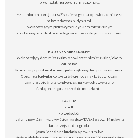
np. warsztat, hurtowania, magazyn, itp.
Przedmiotem ofert jest DUŻA działka gruntu o powierzchni 1 685
m.kw. z dwoma budynkami
- wolnostojącym piętrowym budynkiem mieszkalnym
- parterowym budynkiem usługowo-mieszkalnym z warsztatem
BUDYNEK MIESZKALNY
Wolnostojący dom mieszkalny o powierzchni mieszkalnej około
240 m.kw.
Murowany z płaskim dachem, jednopiętrowy, bez podpiwniczenia.
Obecnie z budynku korzystają dwie rodziny - każda z rodzin
zajmuje po jednej z kondygnacji, na których stworzono
funkcjonalną przestrzeń do mieszkania.
PARTER:
- holl
- przedpokój
- salon o pow. 26 m.kw. z wyjściem na duży TARAS o pow. 14 m.kw., z
tarasu zejście do ogrodu
- jasna i oddzielna kuchnia o pow. 14 m.kw.
- duża sypialnia o pow. 20,5 m.kw. z dwoma oknami (pierwotnie dwa