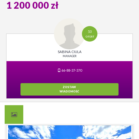
1 200 000 zł
53
OFERT
SABINA CIULA
MANAGER
66-88-37-370
ZOSTAW
WIADOMOŚĆ