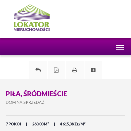
Toggl
naviga
PIŁA, ŚRÓDMIEŚCIE
DOM NA SPRZEDAŻ
2
2
7 POKOI
260,00 M
4 615,38 ZŁ/M