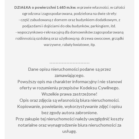
DZIAŁKA o powierzchni 1 685 m.kw.
w prawie własności, w całości
ogrodzona i zagospodarowana, podzielona na dwie strefy:
- część zabudowaną z domem oraz budynkiem dodatkowym, z
podjazdami i dojściami do obu budynków, parkingiem, itd.
- wypoczynkowo-rekreacyjną dla domowników zagospodarowaną
roślinnością ozdobną oraz użytkową np. drzewa owocowe, grządki
warzywne, rabaty kwiatowe, itp.
--------------------------
Dane opisu nieruchomości podane są przez
zamawiającego.
Powyższy opis ma charakter informacyjny i nie stanowi
oferty w rozumieniu przepisów Kodeksu Cywilnego.
Wszelkie prawa zastrzeżone!
Opis oraz zdjęcia są własnością biura nieruchomości.
Kopiowanie, powielanie, wykorzystywanie zdjęć i opisu
bez zgody autora zabronione.
Przy zakupie tej nieruchomości należy uwzględnić koszty
notarialne oraz wynagrodzenie biura nieruchomości za
usługę.