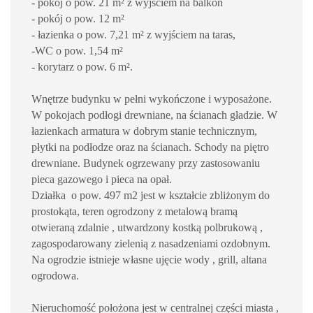
- pokój o pow. 21 m² z wyjściem na balkon
- pokój o pow. 12 m²
- łazienka o pow. 7,21 m² z wyjściem na taras,
-WC o pow. 1,54 m²
- korytarz o pow. 6 m².
Wnętrze budynku w pełni wykończone i wyposażone.
W pokojach podłogi drewniane, na ścianach gładzie. W
łazienkach armatura w dobrym stanie technicznym,
płytki na podłodze oraz na ścianach. Schody na piętro
drewniane. Budynek ogrzewany przy zastosowaniu
pieca gazowego i pieca na opał.
Działka o pow. 497 m2 jest w kształcie zbliżonym do
prostokąta, teren ogrodzony z metalową bramą
otwieraną zdalnie , utwardzony kostką polbrukową ,
zagospodarowany zielenią z nasadzeniami ozdobnym.
Na ogrodzie istnieje własne ujęcie wody , grill, altana
ogrodowa.
Nieruchomość położona jest w centralnej części miasta ,