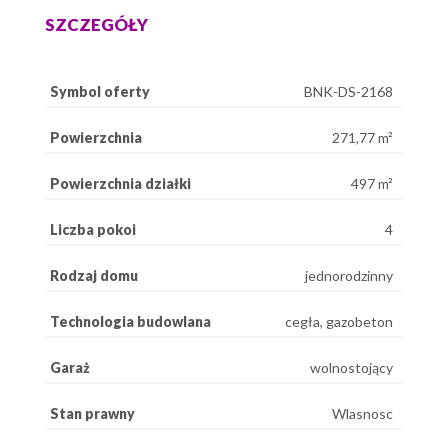
SZCZEGÓŁY
Symbol oferty
BNK-DS-2168
Powierzchnia
271,77 m²
Powierzchnia działki
497 m²
Liczba pokoi
4
Rodzaj domu
jednorodzinny
Technologia budowlana
cegła, gazobeton
Garaż
wolnostojący
Stan prawny
Wlasnosc