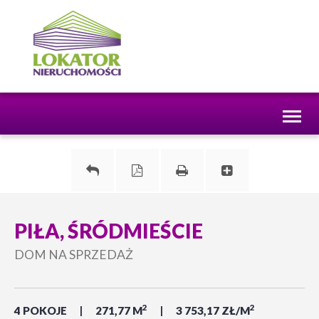
Toggl
naviga
PIŁA, ŚRÓDMIEŚCIE
DOM NA SPRZEDAŻ
2
2
4 POKOJE
271,77 M
3 753,17 ZŁ/M