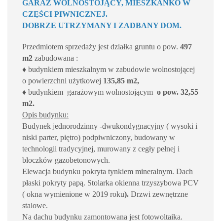
GARAŻ WOLNOSTOJĄCY, MIESZKANKO W
CZĘŚCI PIWNICZNEJ.
DOBRZE UTRZYMANY I ZADBANY DOM.
Przedmiotem sprzedaży
j
est działka gruntu o pow.
497
m2
zabudowana :
♦ budynkiem mieszkalnym w zabudowie wolnostojącej
o powierzchni użytkowej
135,85 m2,
♦ budynkiem garażowym wolnostojącym
o pow. 32,55
m2.
Opis budynku:
Budynek jednorodzinny -dwukondygnacyjny ( wysoki i
niski parter, piętro) podpiwniczony, budowany w
technologii tradycyjnej, murowany z cegły pełnej i
bloczków gazobetonowych.
Elewacja budynku pokryta tynkiem mineralnym. Dach
płaski pokryty papą. Stolarka okienna trzyszybowa PCV
( okna wymienione w 2019 roku
).
Drzwi zewnętrzne
stalowe.
Na dachu budynku zamontowana jest fotowoltaika.