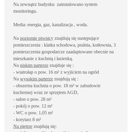
Na zewnątrz budynku zainstalowano system
monitoringu.
Media: energia, gaz, kanalizacja , woda.
Na
poziomie piwnicy
znajdują się następujące
pomieszczenia : klatka schodowa, pralnia, kotłownia, 3
pomieszczenia gospodarcze zaadaptowane obecnie na
mieszkanie z kuchnią i łazienką.
Na
niskim parterze
znajduje się :
- wiatrołap o pow. 16 m² z wyjściem na ogród
Na
wysokim parterze
znajdują się :
- obszerna kuchnia o pow. 18 m² w zabudowie
kuchennej wraz ze sprzętem AGD,
- salon o pow. 28 m²
- pokój o pow. 12 m²
- WC o pow. 1,05 m²
- korytarz 8 m²
Na piętrze
znajdują się: