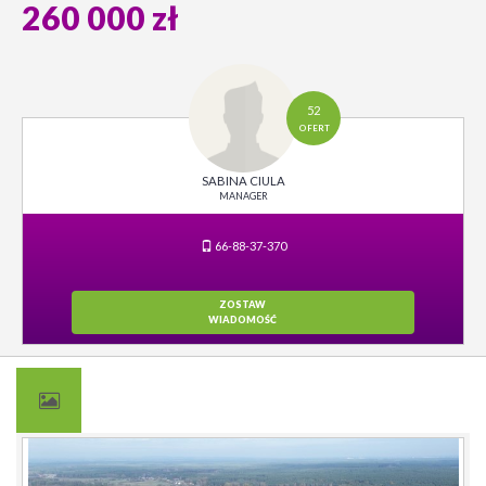
260 000 zł
52
OFERT
SABINA CIULA
MANAGER
66-88-37-370
ZOSTAW
WIADOMOŚĆ