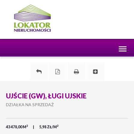
Toggl
naviga
UJŚCIE (GW), ŁUGI UJSKIE
DZIAŁKA NA SPRZEDAŻ
2
2
43 478,00 M
5,98 ZŁ/M