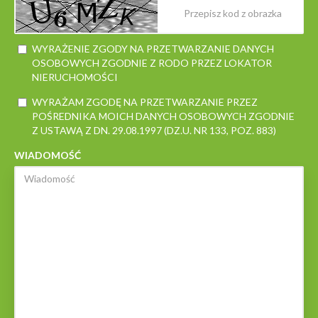
WYRAŻENIE ZGODY NA PRZETWARZANIE DANYCH
OSOBOWYCH ZGODNIE Z RODO PRZEZ LOKATOR
NIERUCHOMOŚCI
WYRAŻAM ZGODĘ NA PRZETWARZANIE PRZEZ
POŚREDNIKA MOICH DANYCH OSOBOWYCH ZGODNIE
Z USTAWĄ Z DN. 29.08.1997 (DZ.U. NR 133, POZ. 883)
WIADOMOŚĆ