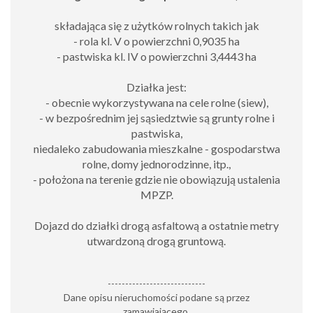
składająca się z użytków rolnych takich jak
- rola kl. V o powierzchni 0,9035 ha
- pastwiska kl. IV o powierzchni 3,4443 ha
Działka jest:
- obecnie wykorzystywana na cele rolne (siew),
- w bezpośrednim jej sąsiedztwie są grunty rolne i
pastwiska,
niedaleko zabudowania mieszkalne - gospodarstwa
rolne, domy jednorodzinne, itp.,
- położona na terenie gdzie nie obowiązują ustalenia
MPZP.
Dojazd do działki drogą asfaltową a ostatnie metry
utwardzoną drogą gruntową.
----------------------------
Dane opisu nieruchomości podane są przez
zamawiającego.