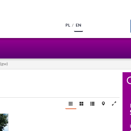
PL
EN
 (gw)