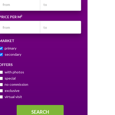
2
PRICE PER M
MARKET
primary
secondary
OFFERS
with photos
special
no commission
exclusive
virtual visit