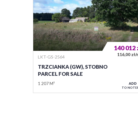
140 012
116,00 zł
LKT-GS-2564
TRZCIANKA (GW), STOBNO
PARCEL FOR SALE
1 207 M²
ADD
TO NOTE