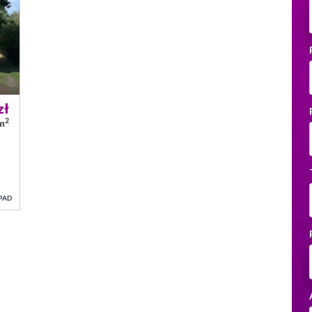
zł
2
/m
PAD