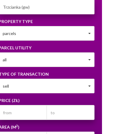
PROPERTY TYPE
parcels
PARCEL UTILITY
all
TYPE OF TRANSACTION
sell
PRICE (ZŁ)
2
AREA (M
)