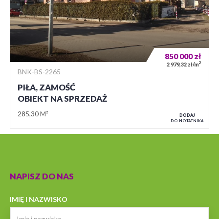
850 000
zł
2
2 979,32 zł/m
BNK-BS-2265
PIŁA, ZAMOŚĆ
OBIEKT NA SPRZEDAŻ
285,30 M²
DODAJ
DO NOTATNIKA
NAPISZ DO NAS
IMIĘ I NAZWISKO