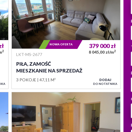
zł
NOWA OFERTA
379 000
zł
2
2
/m
8 045,00 zł/m
LKT-MS-2677
PIŁA, ZAMOŚĆ
MIESZKANIE NA SPRZEDAŻ
3 POKOJE
47,11 M²
DODAJ
IKA
DO NOTATNIKA