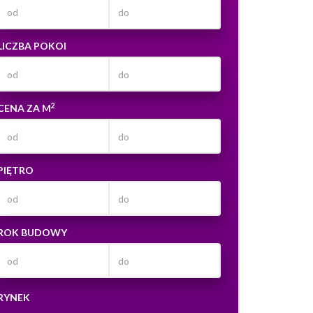
LICZBA POKOI
2
CENA ZA M
PIĘTRO
ROK BUDOWY
RYNEK