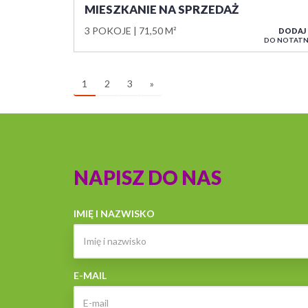
MIESZKANIE NA SPRZEDAŻ
3 POKOJE
71,50 M²
DODAJ
DO NOTATN
1
2
3
»
NAPISZ DO NAS
IMIĘ I NAZWISKO
E-MAIL