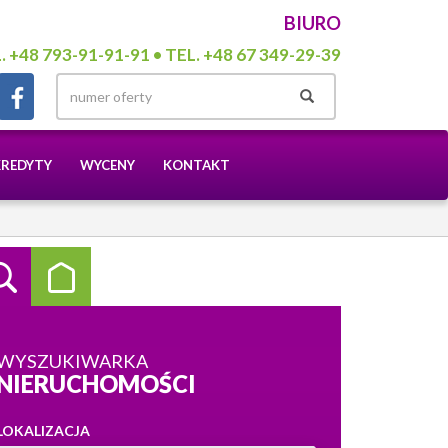
BIURO
. +48 793-91-91-91 • TEL. +48 67 349-29-39
KREDYTY
WYCENY
KONTAKT
WYSZUKIWARKA
NIERUCHOMOŚCI
LOKALIZACJA