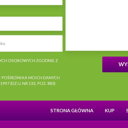
NYCH OSOBOWYCH ZGODNIE Z
 POŚREDNIKA MOICH DANYCH
7 (DZ.U. NR 133, POZ. 883)
STRONA GŁÓWNA
KUP