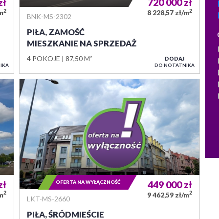
zł
720 000
zł
2
2
/m
8 228,57 zł/m
BNK-MS-2302
PIŁA, ZAMOŚĆ
MIESZKANIE NA SPRZEDAŻ
4 POKOJE
87,50 M²
DODAJ
IKA
DO NOTATNIKA
zł
OFERTA NA WYŁĄCZNOŚĆ
449 000
zł
2
2
/m
9 462,59 zł/m
LKT-MS-2660
PIŁA, ŚRÓDMIEŚCIE