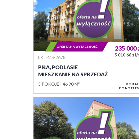
OFERTA NA WYŁĄCZNOŚĆ
235 000
5 010,66 zł
LKT-MS-2678
PIŁA, PODLASIE
MIESZKANIE NA SPRZEDAŻ
3 POKOJE
46,90 M²
DODAJ
DO NOTATN