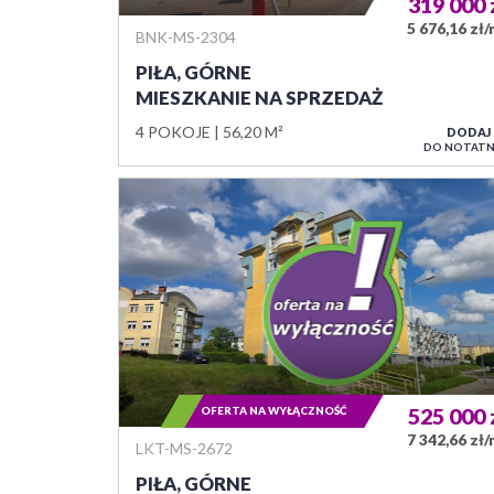
319 000
5 676,16 zł
BNK-MS-2304
PIŁA, GÓRNE
MIESZKANIE NA SPRZEDAŻ
4 POKOJE
56,20 M²
DODAJ
DO NOTATN
OFERTA NA WYŁĄCZNOŚĆ
525 000
7 342,66 zł
LKT-MS-2672
PIŁA, GÓRNE