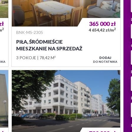
zł
365 000
zł
2
2
/m
4 654,42 zł/m
BNK-MS-2305
PIŁA, ŚRÓDMIEŚCIE
MIESZKANIE NA SPRZEDAŻ
3 POKOJE
78,42 M²
DODAJ
IKA
DO NOTATNIKA