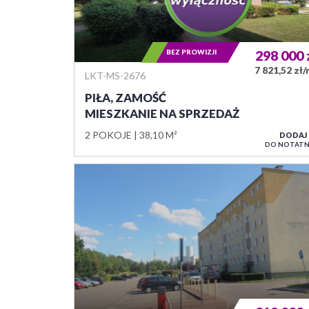
BEZ PROWIZJI
298 000
7 821,52 zł
LKT-MS-2676
PIŁA, ZAMOŚĆ
MIESZKANIE NA SPRZEDAŻ
2 POKOJE
38,10 M²
DODAJ
DO NOTATN