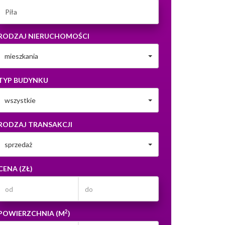
RODZAJ NIERUCHOMOŚCI
mieszkania
TYP BUDYNKU
wszystkie
RODZAJ TRANSAKCJI
sprzedaż
CENA (ZŁ)
2
POWIERZCHNIA (M
)