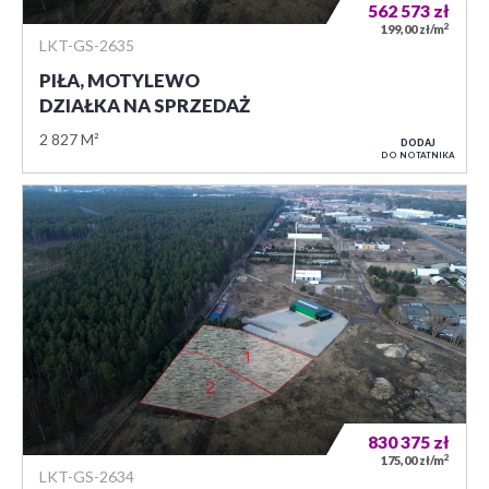
562 573
zł
2
199,00 zł/m
LKT-GS-2635
PIŁA, MOTYLEWO
DZIAŁKA NA SPRZEDAŻ
2 827 M²
DODAJ
DO NOTATNIKA
830 375
zł
2
175,00 zł/m
LKT-GS-2634