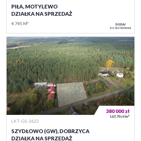
PIŁA, MOTYLEWO
DZIAŁKA NA SPRZEDAŻ
4 745 M²
DODAJ
DO NOTATNIKA
380 000
zł
2
167,70 zł/m
LKT-GS-2622
SZYDŁOWO (GW), DOBRZYCA
DZIAŁKA NA SPRZEDAŻ