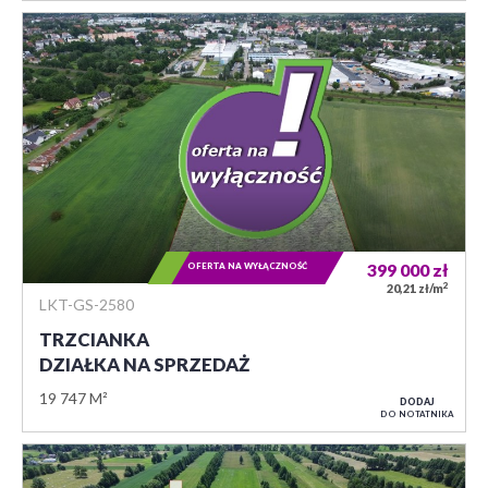
OFERTA NA WYŁĄCZNOŚĆ
399 000
zł
2
20,21 zł/m
LKT-GS-2580
TRZCIANKA
DZIAŁKA NA SPRZEDAŻ
19 747 M²
DODAJ
DO NOTATNIKA