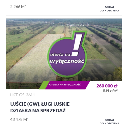
2 266 M²
DODAJ
DO NOTATNIKA
OFERTA NA WYŁĄCZNOŚĆ
260 000
zł
2
5,98 zł/m
LKT-GS-2611
UJŚCIE (GW), ŁUGI UJSKIE
DZIAŁKA NA SPRZEDAŻ
43 478 M²
DODAJ
DO NOTATNIKA