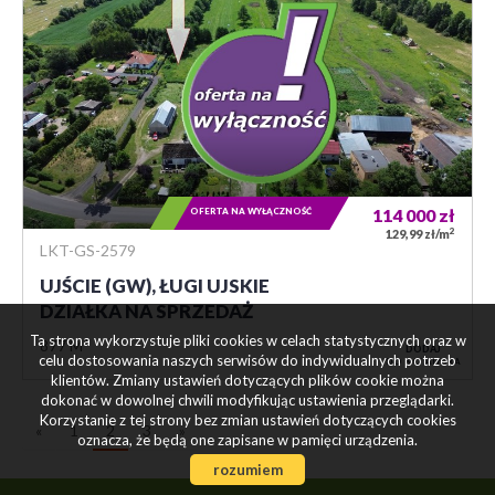
OFERTA NA WYŁĄCZNOŚĆ
114 000
zł
2
129,99 zł/m
LKT-GS-2579
UJŚCIE (GW), ŁUGI UJSKIE
DZIAŁKA NA SPRZEDAŻ
Ta strona wykorzystuje pliki cookies w celach statystycznych oraz w
877 M²
DODAJ
celu dostosowania naszych serwisów do indywidualnych potrzeb
DO NOTATNIKA
klientów. Zmiany ustawień dotyczących plików cookie można
dokonać w dowolnej chwili modyfikując ustawienia przeglądarki.
Korzystanie z tej strony bez zmian ustawień dotyczących cookies
«
1
2
3
»
oznacza, że będą one zapisane w pamięci urządzenia.
rozumiem