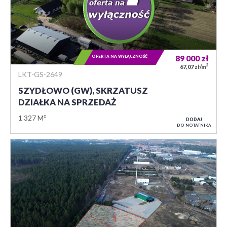
OFERTA NA WYŁĄCZNOŚĆ
89 000
zł
2
67,07 zł/m
LKT-GS-2649
SZYDŁOWO (GW), SKRZATUSZ
DZIAŁKA NA SPRZEDAŻ
1 327 M²
DODAJ
DO NOTATNIKA