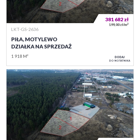
381 682
zł
2
199,00 zł/m
LKT-GS-2636
PIŁA, MOTYLEWO
DZIAŁKA NA SPRZEDAŻ
1 918 M²
DODAJ
DO NOTATNIKA